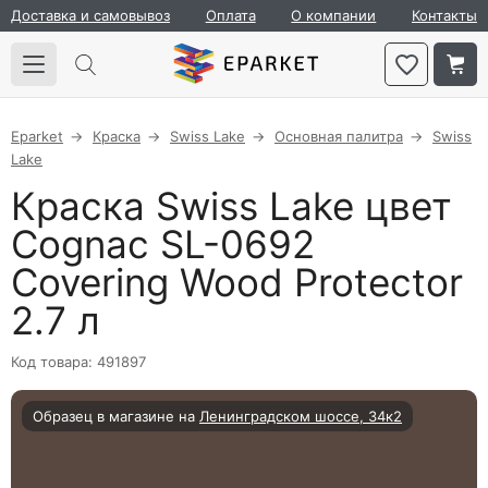
Доставка и самовывоз
Оплата
О компании
Контакты
Eparket
Краска
Swiss Lake
Основная палитра
Swiss
Lake
Краска Swiss Lake цвет
Cognac SL-0692
Covering Wood Protector
2.7 л
Код товара: 491897
Образец в магазине на
Ленинградском шоссе, 34к2