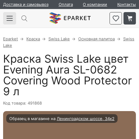
Доставка и самовывоз
Оплата
О компании
Контакты
Eparket
Краска
Swiss Lake
Основная палитра
Swiss
Lake
Краска Swiss Lake цвет
Evening Aura SL-0682
Covering Wood Protector
9 л
Код товара: 491868
Образец в магазине на
Ленинградском шоссе, 34к2