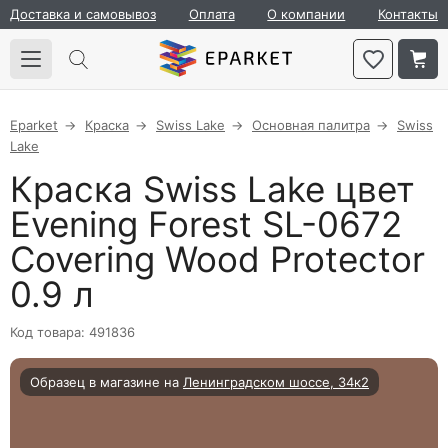
Доставка и самовывоз
Оплата
О компании
Контакты
Eparket
Краска
Swiss Lake
Основная палитра
Swiss
Lake
Краска Swiss Lake цвет
Evening Forest SL-0672
Covering Wood Protector
0.9 л
Код товара: 491836
Образец в магазине на
Ленинградском шоссе, 34к2