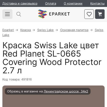
Доставка и самовывоз
Оплата
О компании
Контакты
Eparket
Краска
Swiss Lake
Основная палитра
Swiss
Lake
Краска Swiss Lake цвет
Red Planet SL-0665
Covering Wood Protector
2.7 л
Код товара: 491816
Образец в магазине на
Ленинградском шоссе, 34к2