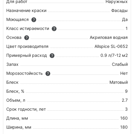
Для работ
Наружных
Назначение краски
Фасады
Моющаяся
Да
?
Класс истираемости
1
?
Основа
Акриловая водная
?
Цвет производителя
Allspice SL-0652
Примерный расход
0.9 л/7-12 м2
?
Запах
Слабый
Морозостойкость
Нет
?
Блеск
Матовый
Блеск, %
9
Объем, л
2.7
Срок годности, лет
3
Длина, мм
160
Ширина, мм
180