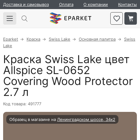
Доставка и самовывоз
Оплата
О компании
Контакты
Eparket
Краска
Swiss Lake
Основная палитра
Swiss
Lake
Краска Swiss Lake цвет
Allspice SL-0652
Covering Wood Protector
2.7 л
Код товара: 491777
Образец в магазине на
Ленинградском шоссе, 34к2