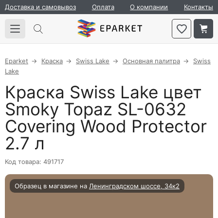
Доставка и самовывоз
Оплата
О компании
Контакты
Eparket
Краска
Swiss Lake
Основная палитра
Swiss
Lake
Краска Swiss Lake цвет
Smoky Topaz SL-0632
Covering Wood Protector
2.7 л
Код товара: 491717
Образец в магазине на
Ленинградском шоссе, 34к2