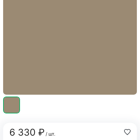
6 330 ₽
/ шт.