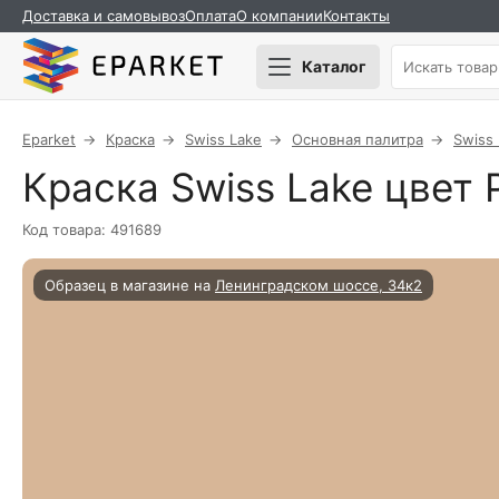
Доставка и самовывоз
Оплата
О компании
Контакты
Каталог
Eparket
Краска
Swiss Lake
Основная палитра
Swiss
Краска Swiss Lake цвет P
Код товара: 491689
Образец в магазине на
Ленинградском шоссе, 34к2