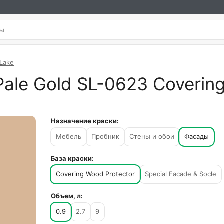
 Lake
ale Gold SL-0623 Covering
Назначение краски:
Мебель
Пробник
Стены и обои
Фасады
База краски:
Covering Wood Protector
Special Facade & Socle
Объем, л:
0.9
2.7
9