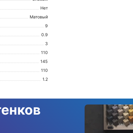
Нет
Матовый
9
0.9
3
110
145
110
1.2
тенков