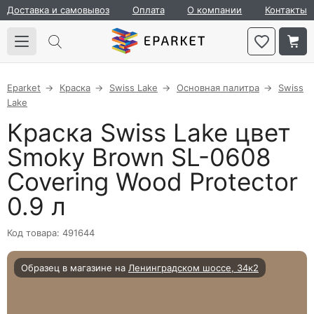
Доставка и самовывоз
Оплата
О компании
Контакты
Eparket
Краска
Swiss Lake
Основная палитра
Swiss
Lake
Краска Swiss Lake цвет
Smoky Brown SL-0608
Covering Wood Protector
0.9 л
Код товара: 491644
Образец в магазине на
Ленинградском шоссе, 34к2