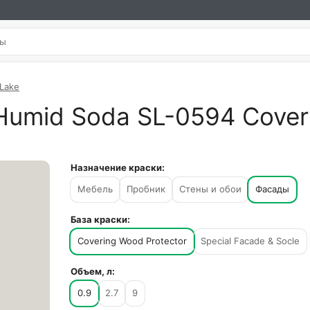
 Lake
Humid Soda SL-0594 Coveri
Назначение краски:
Мебель
Пробник
Стены и обои
Фасады
База краски:
Covering Wood Protector
Special Facade & Socle
Объем, л:
0.9
2.7
9