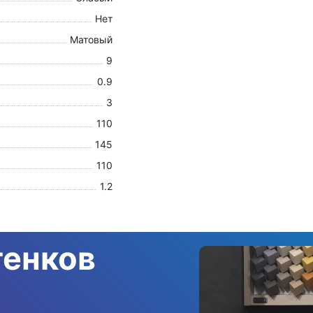
Нет
Матовый
9
0.9
3
110
145
110
1.2
тенков