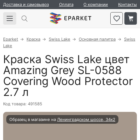
Доставка и самовывоз
Оплата
О компании
Контакты
Eparket
Краска
Swiss Lake
Основная палитра
Swiss
Lake
Краска Swiss Lake цвет
Amazing Grey SL-0588
Covering Wood Protector
2.7 л
Код товара: 491585
Образец в магазине на
Ленинградском шоссе, 34к2