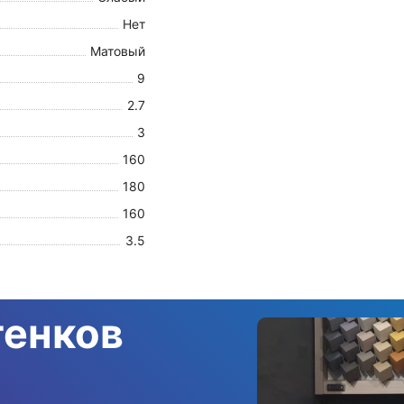
Нет
Матовый
9
2.7
3
160
180
160
3.5
тенков