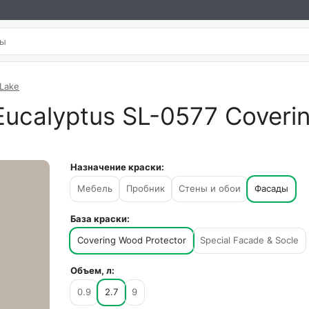
 Lake
ucalyptus SL-0577 Coverin
Назначение краски:
Мебель
Пробник
Стены и обои
Фасады
База краски:
Covering Wood Protector
Special Facade & Socle
Объем, л:
0.9
2.7
9