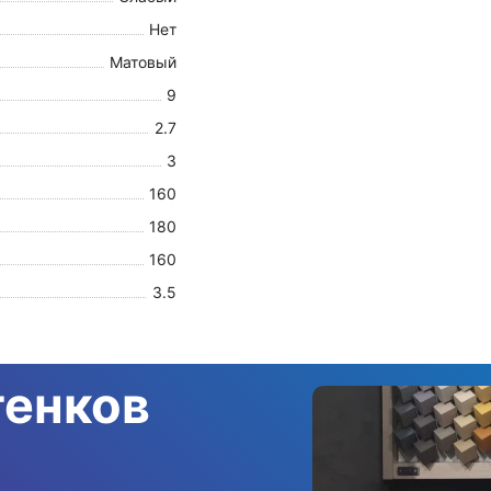
Нет
Матовый
9
2.7
3
160
180
160
3.5
тенков