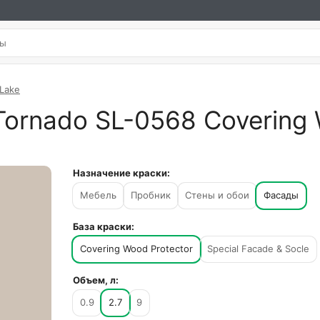
 Lake
Tornado SL-0568 Covering 
Назначение краски:
Мебель
Пробник
Стены и обои
Фасады
База краски:
Covering Wood Protector
Special Facade & Socle
Объем, л:
0.9
2.7
9