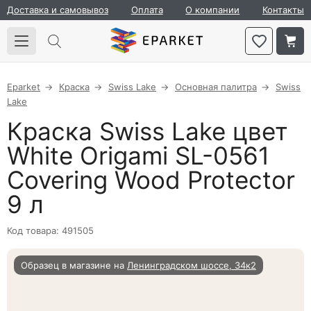
Доставка и самовывоз
Оплата
О компании
Контакты
Eparket
Краска
Swiss Lake
Основная палитра
Swiss
Lake
Краска Swiss Lake цвет
White Origami SL-0561
Covering Wood Protector
9 л
Код товара: 491505
Образец в магазине на
Ленинградском шоссе, 34к2