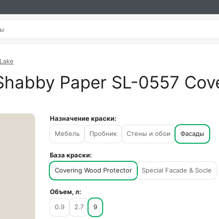
 Lake
Shabby Paper SL-0557 Cove
Назначение краски:
Мебель
Пробник
Стены и обои
Фасады
База краски:
Covering Wood Protector
Special Facade & Socle
Объем, л:
0.9
2.7
9