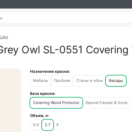
 Lake
rey Owl SL-0551 Covering 
Назначение краски:
Мебель
Пробник
Стены и обои
Фасады
База краски:
Covering Wood Protector
Special Facade & Socle
Объем, л:
0.9
2.7
9