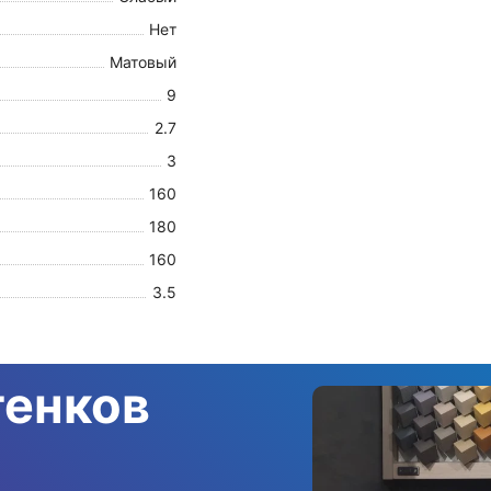
Нет
Матовый
9
2.7
3
160
180
160
3.5
тенков