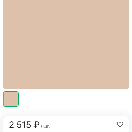
2 515 ₽
/ шт.