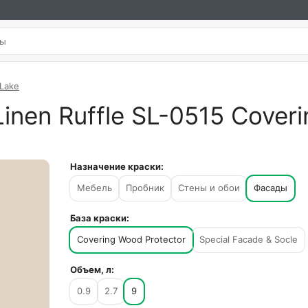
 Lake
inen Ruffle SL-0515 Coveri
Назначение краски:
Мебель
Пробник
Стены и обои
Фасады
База краски:
Covering Wood Protector
Special Facade & Socle
Объем, л:
0.9
2.7
9