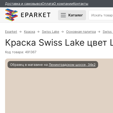
Доставка и самовывоз
Оплата
О компании
Контакты
Каталог
Eparket
Краска
Swiss Lake
Основная палитра
Swiss
Краска Swiss Lake цвет L
Код товара: 491367
Образец в магазине на
Ленинградском шоссе, 34к2