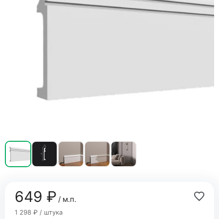
649 ₽
/ м.п.
1 298 ₽ / штука