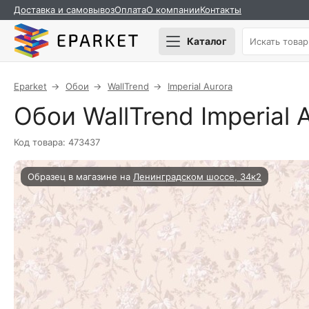
Доставка и самовывоз
Оплата
О компании
Контакты
Каталог
Eparket
Обои
WallTrend
Imperial Aurora
Обои WallTrend Imperial
Код товара: 473437
Образец в магазине на
Ленинградском шоссе, 34к2