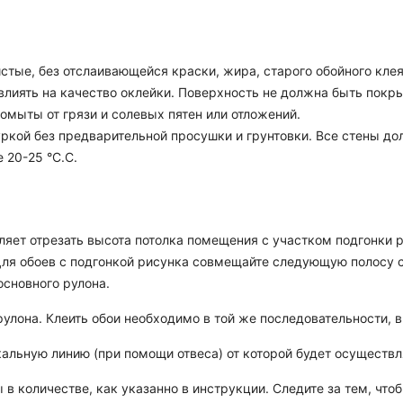
стые, без отслаивающейся краски, жира, старого обойного клея
овлиять на качество оклейки. Поверхность не должна быть покр
мыты от грязи и солевых пятен или отложений.
ркой без предварительной просушки и грунтовки. Все стены до
 20-25 °C.C.
оляет отрезать высота потолка помещения с участком подгонки р
 Для обоев с подгонкой рисунка совмещайте следующую полосу 
основного рулона.
улона. Клеить обои необходимо в той же последовательности, в 
кальную линию (при помощи отвеса) от которой будет осуществл
 в количестве, как указанно в инструкции. Следите за тем, чт