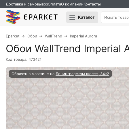
Доставка и самовывоз
Оплата
О компании
Контакты
Каталог
Eparket
Обои
WallTrend
Imperial Aurora
Обои WallTrend Imperial A
Код товара: 473421
Образец в магазине на
Ленинградском шоссе, 34к2