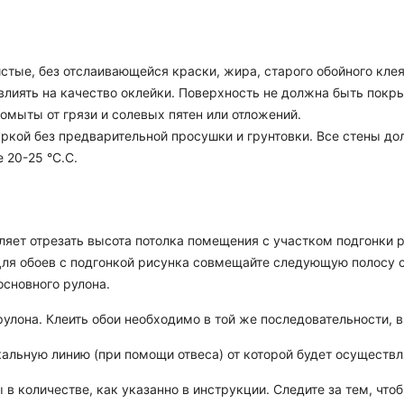
стые, без отслаивающейся краски, жира, старого обойного клея
овлиять на качество оклейки. Поверхность не должна быть покр
мыты от грязи и солевых пятен или отложений.
ркой без предварительной просушки и грунтовки. Все стены до
 20-25 °C.C.
оляет отрезать высота потолка помещения с участком подгонки р
 Для обоев с подгонкой рисунка совмещайте следующую полосу 
основного рулона.
улона. Клеить обои необходимо в той же последовательности, в 
кальную линию (при помощи отвеса) от которой будет осуществл
 в количестве, как указанно в инструкции. Следите за тем, чт