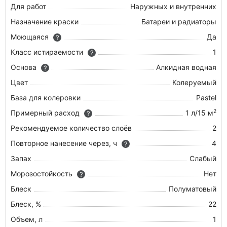
Для работ
Наружных и внутренних
Назначение краски
Батареи и радиаторы
Моющаяся
Да
?
Класс истираемости
1
?
Основа
Алкидная водная
?
Цвет
Колеруемый
База для колеровки
Pastel
2
Примерный расход
1 л/15 м
?
Рекомендуемое количество слоёв
2
Повторное нанесение через, ч
4
?
Запах
Слабый
Морозостойкость
Нет
?
Блеск
Полуматовый
Блеск, %
22
Объем, л
1