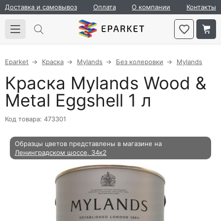
Доставка и самовывоз
Оплата
О компании
Контакты
Eparket
Краска
Mylands
Без колеровки
Mylands
Краска Mylands Wood &
Metal Eggshell 1 л
Код товара: 473301
Образцы цветов представлены в магазине на
Ленинградском шоссе, 34к2