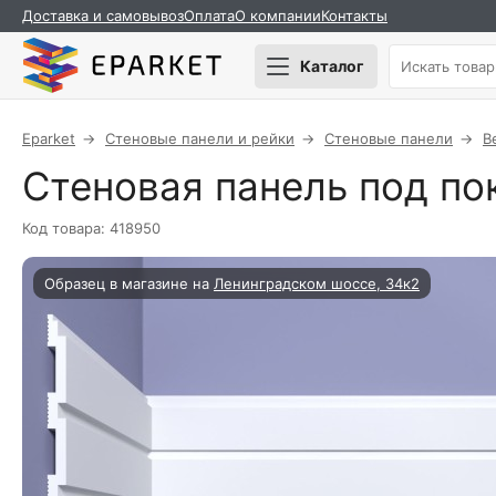
Доставка и самовывоз
Оплата
О компании
Контакты
Каталог
Eparket
Стеновые панели и рейки
Стеновые панели
B
Стеновая панель под по
Код товара: 418950
Образец в магазине на
Ленинградском шоссе, 34к2