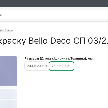
ello Deco
краску Bello Deco СП 03/
Размеры (Длина х Ширина х Толщина), мм:
2000×200×9
2600×200×9