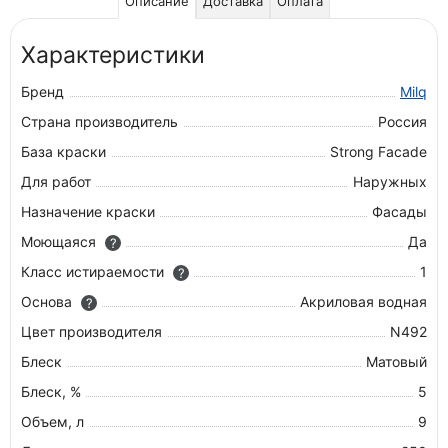
Описание
Доставка
Оплата
Характеристики
Бренд
Milq
Страна производитель
Россия
База краски
Strong Facade
Для работ
Наружных
Назначение краски
Фасады
Моющаяся
Да
?
Класс истираемости
1
?
Основа
Акриловая водная
?
Цвет производителя
N492
Блеск
Матовый
Блеск, %
5
Объем, л
9