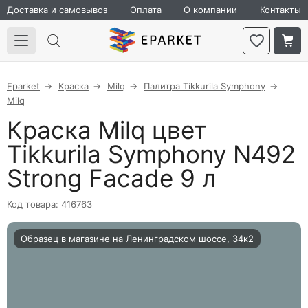
Доставка и самовывоз
Оплата
О компании
Контакты
Eparket
Краска
Milq
Палитра Tikkurila Symphony
Milq
Краска Milq цвет
Tikkurila Symphony N492
Strong Facade 9 л
Код товара: 416763
Образец в магазине на
Ленинградском шоссе, 34к2