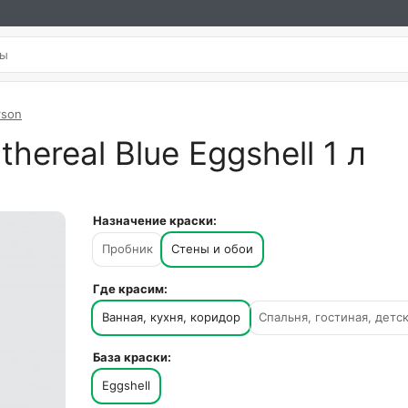
rson
hereal Blue Eggshell 1 л
Назначение краски:
Пробник
Стены и обои
Где красим:
Ванная, кухня, коридор
Спальня, гостиная, детс
База краски:
Eggshell