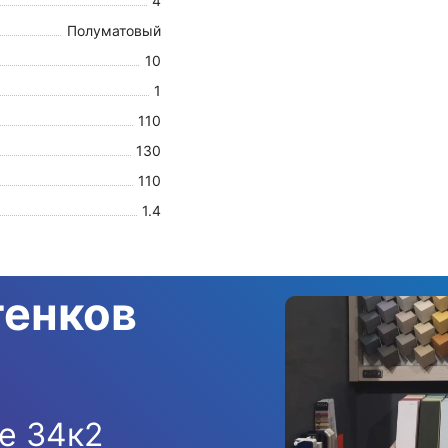
4
Полуматовый
10
1
110
130
110
1.4
тенков
е 34к2