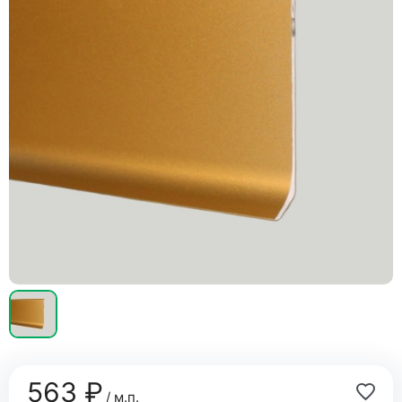
563 ₽
/ м.п.