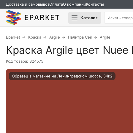
Доставка и самовывоз
Оплата
О компании
Контакты
Каталог
Eparket
Краска
Argile
Палитра Ceil
Argile
Краска Argile цвет Nuee
Код товара: 324575
Образец в магазине на
Ленинградском шоссе, 34к2