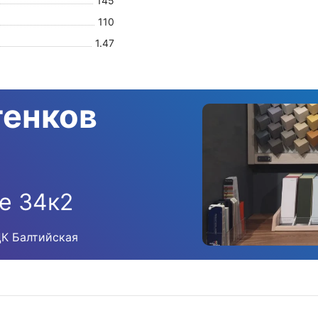
145
110
1.47
тенков
е 34к2
ЦК Балтийская