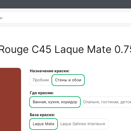
 Rouge C45 Laque Mate 0.7
Назначение краски:
Пробник
Стены и обои
Где красим:
Ванная, кухня, коридор
Спальня, гостиная, детс
База краски:
Laque Mate
Laque Satinee Interieure