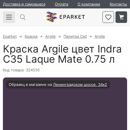
Доставка и самовывоз
Оплата
О компании
Контакты
Eparket
Краска
Argile
Палитра Ceil
Argile
Краска Argile цвет Indra
C35 Laque Mate 0.75 л
Код товара: 324535
Образец в магазине на
Ленинградском шоссе, 34к2