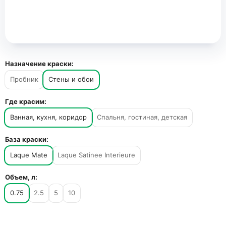
Назначение краски:
Пробник
Стены и обои
Где красим:
Ванная, кухня, коридор
Спальня, гостиная, детская
База краски:
Laque Mate
Laque Satinee Interieure
Объем, л:
0.75
2.5
5
10