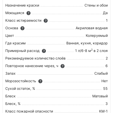
Назначение краски
Стены и обои
Моющаяся
Да
?
Класс истираемости
1
?
Основа
Акриловая водная
?
Цвет
Колеруемый
Где красим
Ванная, кухня, коридор
2
Примерный расход
1 л/6-8 м
в 2 слоя
?
Рекомендуемое количество слоёв
2
Повторное нанесение через, ч
6
?
Запах
Слабый
Морозостойкость
Нет
?
Сухой остаток, %
55
Блеск
Матовый
Блеск, %
3
Класс пожарной опасности
КМ-1