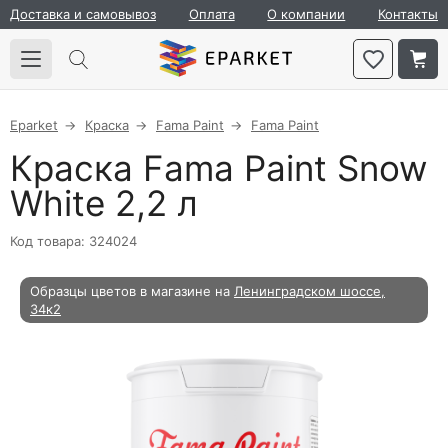
Доставка и самовывоз
Оплата
О компании
Контакты
Eparket
Краска
Fama Paint
Fama Paint
Краска Fama Paint Snow
White 2,2 л
Код товара: 324024
Образцы цветов в магазине на
Ленинградском шоссе,
34к2