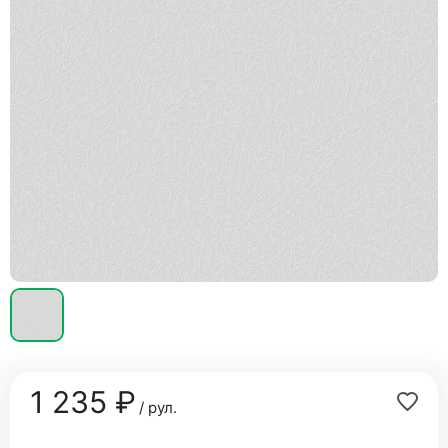
1 235 ₽
/ рул.