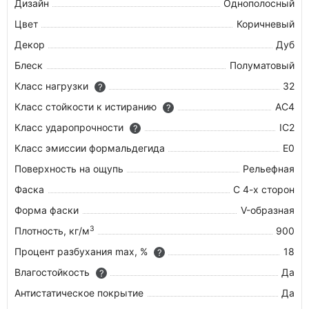
Дизайн
Однополосный
Цвет
Коричневый
Декор
Дуб
Блеск
Полуматовый
Класс нагрузки
32
?
Класс стойкости к истиранию
AC4
?
Класс ударопрочности
IC2
?
Класс эмиссии формальдегида
E0
Поверхность на ощупь
Рельефная
Фаска
С 4-х сторон
Форма фаски
V-образная
3
Плотность, кг/м
900
Процент разбухания max, %
18
?
Влагостойкость
Да
?
Антистатическое покрытие
Да