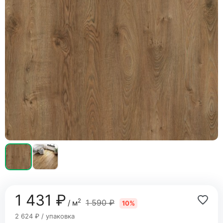
1 431 ₽
2
1 590 ₽
/ м
10%
2 624 ₽ / упаковка