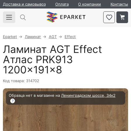
Доставка и самовывоз
Оплата
О компании
Контакты
Eparket
Ламинат
AGT
Effect
Ламинат AGT Effect
Атлас PRK913
1200×191×8
Код товара: 314702
Образца нет в магазине на
Ленинградском шоссе, 34к2
?