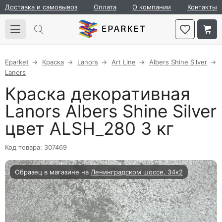
Доставка и самовывоз
Оплата
О компании
Контакты
Eparket
Краска
Lanors
Art Line
Albers Shine Silver
Lanors
Краска декоративная
Lanors Albers Shine Silver
цвет ALSH_280 3 кг
Код товара: 307469
Образец в магазине на
Ленинградском шоссе, 34к2