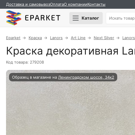
Доставка и самовывоз
Оплата
О компании
Контакты
Каталог
Eparket
Краска
Lanors
Art Line
Next Silver
Lanors
Краска декоративная Lan
Код товара: 279208
Образец в магазине на
Ленинградском шоссе, 34к2