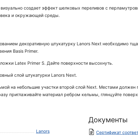
r визуально создает эффект шелковых переливов с перламутро
овека и окружающей среды.
зованием декоративную штукатурку Lanors Next необходимо тщ
ния Basis Primer.
ложки Latex Primer S. Дайте поверхности высохнуть.
овный слой штукатурки Lanors Next.
ьмой на небольшие участки второй слой Next. Местами должен 
зу приглаживайте материал ребром кельмы, глянцуйте поверх
Документы
Lanors
Сертификат соотве