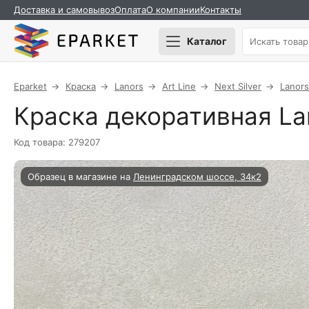
Доставка и самовывоз
Оплата
О компании
Контакты
Каталог
Eparket
Краска
Lanors
Art Line
Next Silver
Lanors
Краска декоративная Lan
Код товара: 279207
Образец в магазине на
Ленинградском шоссе, 34к2