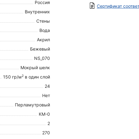
Россия
Сертификат соотве
Внутренних
Стены
Вода
Акрил
Бежевый
NS_070
Мокрый шелк
2
150 гр/м
в один слой
24
Нет
Перламутровый
КМ-0
2
270