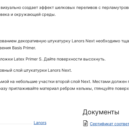
r визуально создает эффект шелковых переливов с перламутро
овека и окружающей среды.
зованием декоративную штукатурку Lanors Next необходимо тщ
ния Basis Primer.
ложки Latex Primer S. Дайте поверхности высохнуть.
овный слой штукатурки Lanors Next.
ьмой на небольшие участки второй слой Next. Местами должен 
зу приглаживайте материал ребром кельмы, глянцуйте поверх
Документы
Lanors
Сертификат соотве