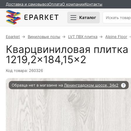
Доставка и самовывоз
Оплата
О компании
Контакты
Каталог
Eparket
Виниловые полы
LVT ПВХ плитка
Alpine Floor
Кварцвиниловая плитка A
1219,2×184,15×2
Код товара: 260326
Образца нет в магазине на
Ленинградском шоссе, 34к2
?