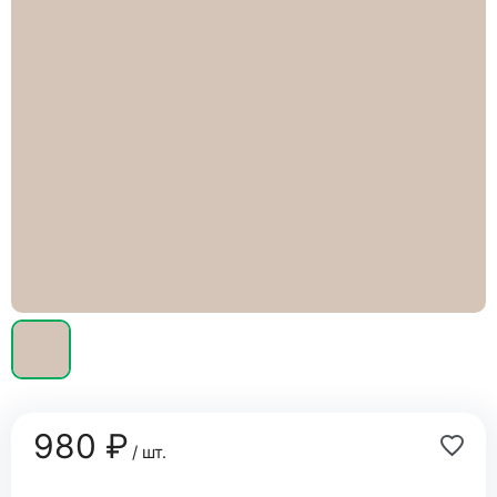
980 ₽
/ шт.