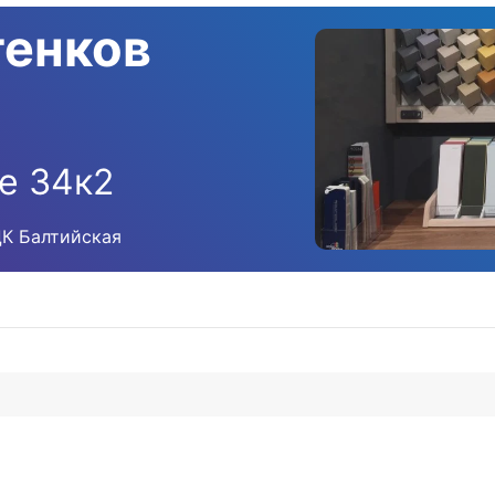
тенков
е 34к2
ЦК Балтийская