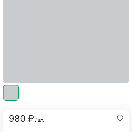
980 ₽
/ шт.