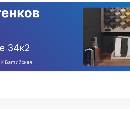
тенков
е 34к2
ЦК Балтийская