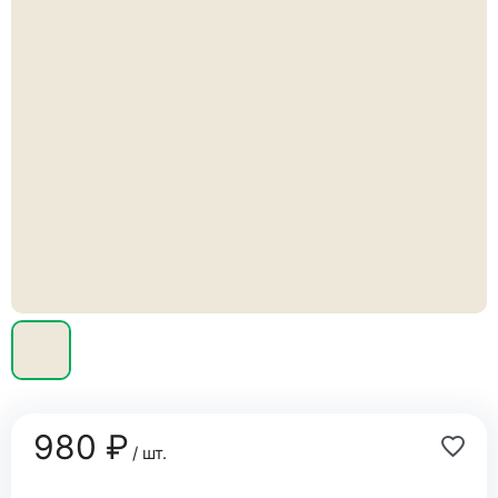
980 ₽
/ шт.