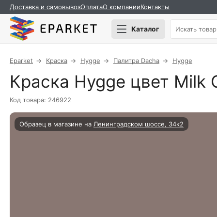
Доставка и самовывоз
Оплата
О компании
Контакты
Каталог
Eparket
Краска
Hygge
Палитра Dacha
Hygge
Краска Hygge цвет Milk 
Код товара: 246922
Образец в магазине на
Ленинградском шоссе, 34к2