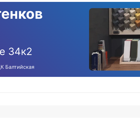
тенков
е 34к2
ЦК Балтийская