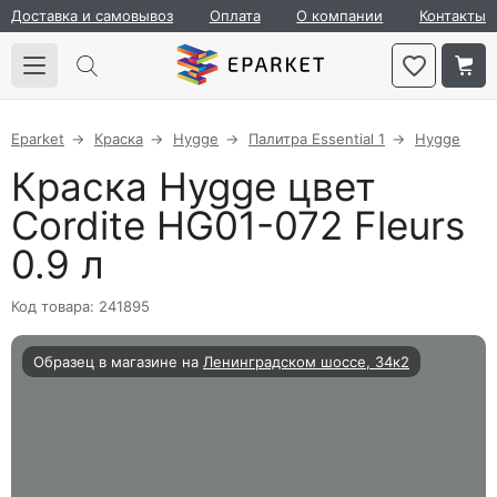
Доставка и самовывоз
Оплата
О компании
Контакты
Eparket
Краска
Hygge
Палитра Essential 1
Hygge
Краска Hygge цвет
Cordite HG01-072 Fleurs
0.9 л
Код товара: 241895
Образец в магазине на
Ленинградском шоссе, 34к2