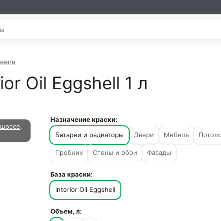
Greene
or Oil Eggshell 1 л
Назначение краски:
шоссе,
Батареи и радиаторы
Двери
Мебель
Потол
Пробник
Стены и обои
Фасады
База краски:
Interior Oil Eggshell
Объем, л: