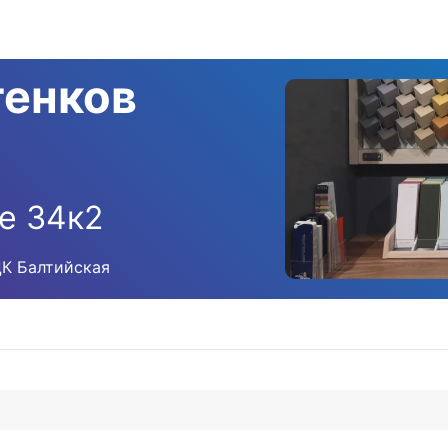
тенков
е 34к2
ЦК Балтийская