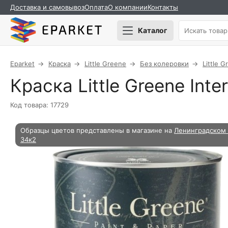
Доставка и самовывоз
Оплата
О компании
Контакты
Каталог
Eparket
Краска
Little Greene
Без колеровки
Little 
Краска Little Greene Interi
Код товара: 17729
Образцы цветов представлены в магазине на
Ленинградском 
34к2