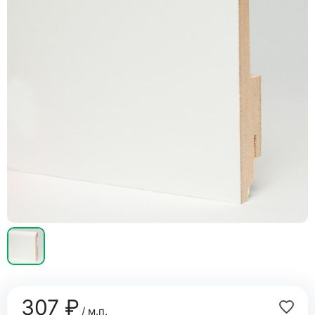
307 ₽
/ м.п.