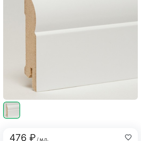
476 ₽
/ м.п.