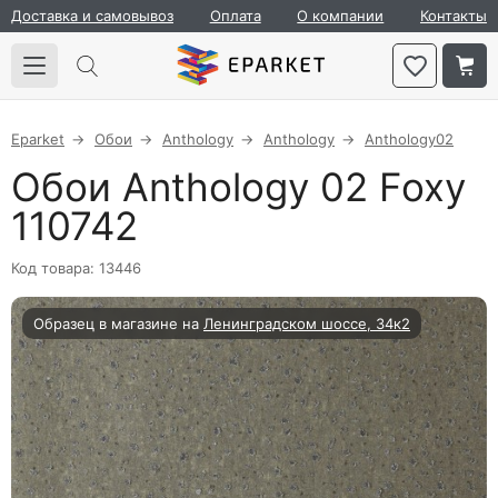
Доставка и самовывоз
Оплата
О компании
Контакты
Eparket
Обои
Anthology
Anthology
Anthology02
Обои Anthology 02 Foxy
110742
Код товара: 13446
Образец в магазине на
Ленинградском шоссе, 34к2