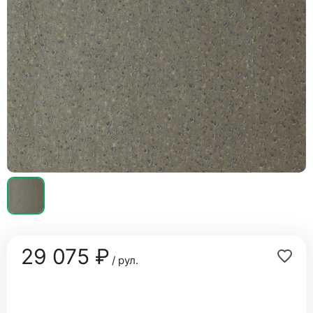
29 075 ₽
/ рул.