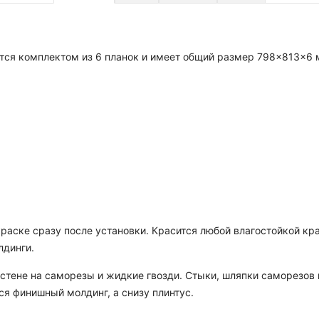
ётся комплектом из 6 планок и имеет общий размер 798×813×6 
краске сразу после установки. Красится любой влагостойкой к
лдинги.
 стене на саморезы и жидкие гвозди. Стыки, шляпки саморезо
ся финишный молдинг, а снизу плинтус.