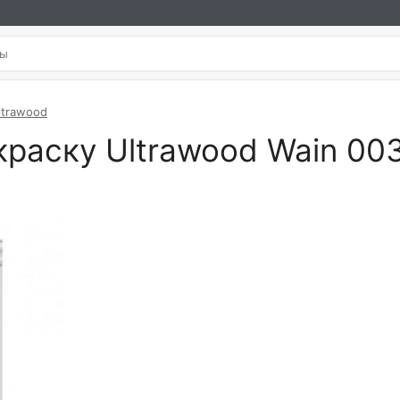
ltrawood
краску Ultrawood Wain 00