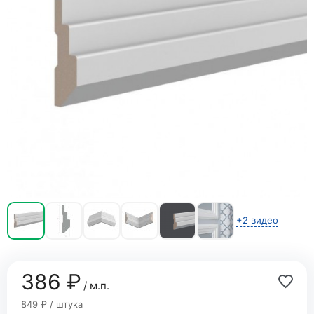
+2 видео
386 ₽
/ м.п.
849 ₽ / штука