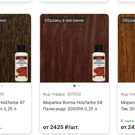
ине
Образец в магазине
Образ
09
Код товара: 307502
Код то
olzfarbe 47
Морилка Borma Holzfarbe 58
Морилк
 0,25 л
Палисандр 3000PA 0,25 л
Тик 30
В нали
.
от 2425 ₽/шт.
от 24