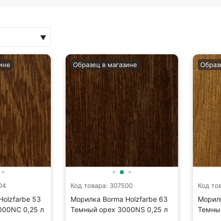
ине
Образец в магазине
Образ
04
Код товара: 307500
Код то
olzfarbe 53
Морилка Borma Holzfarbe 63
Морилк
000NC 0,25 л
Темный орех 3000NS 0,25 л
Темны