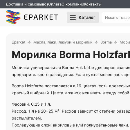
Доставка и самовывоз
Оплата
О компании
Контакты
Каталог
Eparket
Масла, лаки, лазури и морилки
Borma
Мори
Морилка Borma Holzfar
Морилка универсальная Borma Holzfarbe для окрашивания
предварительного разведения. Если нужна менее насыщен
Borma Holzfarbe поставляется в 16 цветах, есть древесны
красный и чёрный. Цвета можно смешивать между собой
Фасовки. 0,25 и 1 л.
Расход. 1 л на 20−25 м². Расход зависит от степени раз
распылителем.
Последующие слои: акриловые или полиуретановые лаки.