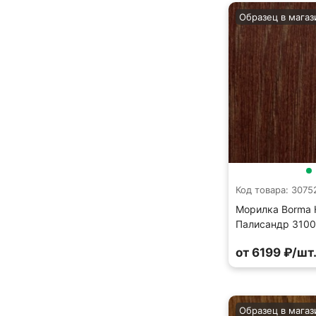
Образец в магаз
Код товара: 3075
Морилка Borma H
Палисандр 3100
от 6199 ₽/шт
Образец в магаз