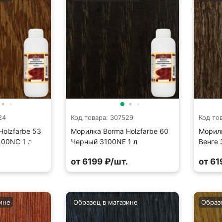
24
Код товара: 307529
Код то
olzfarbe 53
Морилка Borma Holzfarbe 60
Морилк
100NC 1 л
Черный 3100NE 1 л
Венге 
.
от 6199 ₽/шт.
от 61
ине
Образец в магазине
Образ