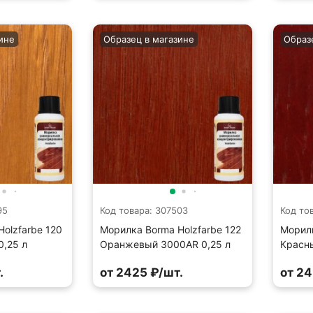
ине
Образец в магазине
Образ
95
Код товара: 307503
Код то
olzfarbe 120
Морилка Borma Holzfarbe 122
Морилк
0,25 л
Оранжевый 3000AR 0,25 л
Красн
.
от 2425 ₽/шт.
от 24