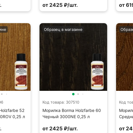
.
от 2425 ₽/шт.
от 61
ине
Образец в магазине
Образ
96
Код товара: 307510
Код то
olzfarbe 52
Морилка Borma Holzfarbe 60
Морилк
0ROV 0,25 л
Черный 3000NE 0,25 л
Средн
.
от 2425 ₽/шт.
от 24