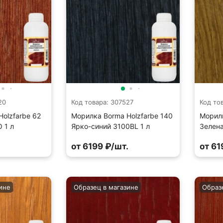
20
Код товара: 307527
Код то
olzfarbe 62
Морилка Borma Holzfarbe 140
Морилк
 1 л
Ярко-синий 3100BL 1 л
Зелена
.
от 6199 ₽/шт.
от 61
ине
Образец в магазине
Образ