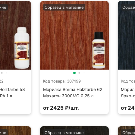
ине
Образец в магазине
Образ
22
Код товара: 307499
Код то
olzfarbe 58
Морилка Borma Holzfarbe 62
Морилк
PA 1 л
Махагон 3000MO 0,25 л
Ярко-с
.
от 2425 ₽/шт.
от 24
ине
Образец в магазине
Образ