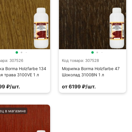
вара: 307526
Код товара: 307528
а Borma Holzfarbe 134
Морилка Borma Holzfarbe 47
я трава 3100VE 1 л
Шоколад 3100BN 1 л
99 ₽/шт.
от 6199 ₽/шт.
ец в магазине