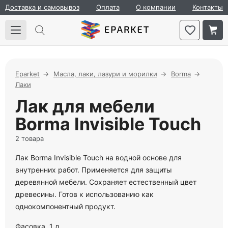
Доставка и самовывоз
Оплата
О компании
Контакты
Eparket
Масла, лаки, лазури и морилки
Borma
Лаки
Лак для мебели
Borma Invisible Touch
2 товара
Лак Borma Invisible Touch на водной основе для
внутренних работ. Применяется для защиты
деревянной мебели. Сохраняет естественный цвет
древесины. Готов к использованию как
однокомпонентный продукт.
Фасовка. 1 л.